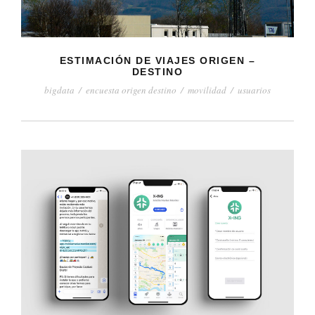
ESTIMACIÓN DE VIAJES ORIGEN –
DESTINO
bigdata
/
encuesta origen destino
/
movilidad
/
usuarios