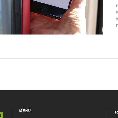
r
t
e
p
MENÚ
R