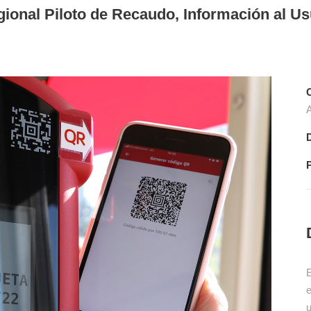
ional Piloto de Recaudo, Información al Us
C
A
E
e
u