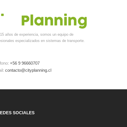
15 años de experiencia, somos un equipo de
esionales especializados en sistemas de transporte.
éfono:
+56 9 96660707
il:
contacto@cityplanning.cl
EDES SOCIALES