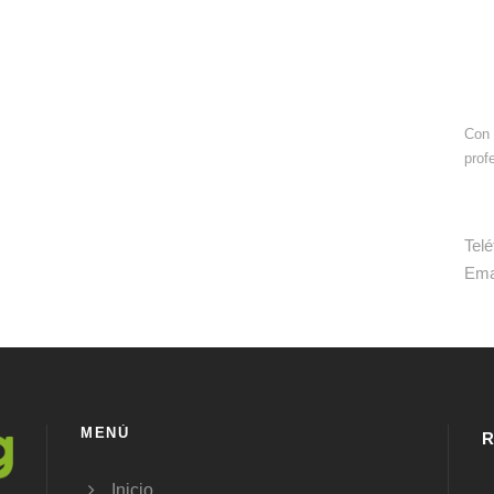
Con 
prof
Tel
Ema
MENÚ
R
Inicio